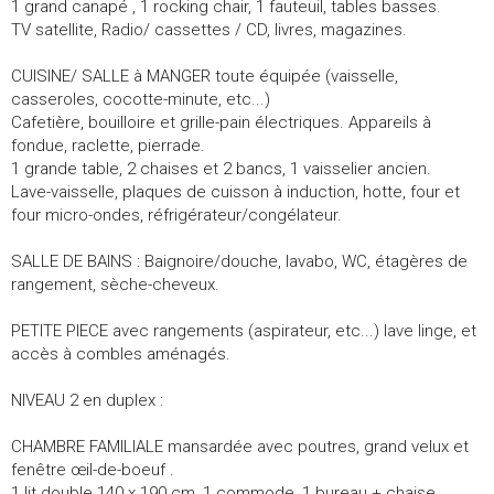
1 grand canapé , 1 rocking chair, 1 fauteuil, tables basses.
TV satellite, Radio/ cassettes / CD, livres, magazines.
CUISINE/ SALLE à MANGER toute équipée (vaisselle,
casseroles, cocotte-minute, etc...)
Cafetière, bouilloire et grille-pain électriques. Appareils à
fondue, raclette, pierrade.
1 grande table, 2 chaises et 2 bancs, 1 vaisselier ancien.
Lave-vaisselle, plaques de cuisson à induction, hotte, four et
four micro-ondes, réfrigérateur/congélateur.
SALLE DE BAINS : Baignoire/douche, lavabo, WC, étagères de
rangement, sèche-cheveux.
PETITE PIECE avec rangements (aspirateur, etc...) lave linge, et
accès à combles aménagés.
NIVEAU 2 en duplex :
CHAMBRE FAMILIALE mansardée avec poutres, grand velux et
fenêtre œil-de-boeuf .
1 lit double 140 x 190 cm, 1 commode, 1 bureau + chaise.